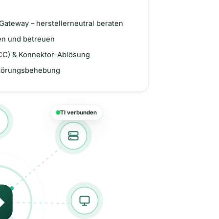
Gateway – herstellerneutral beraten
ten und betreuen
ECC) & Konnektor-Ablösung
 Störungsbehebung
TI verbunden