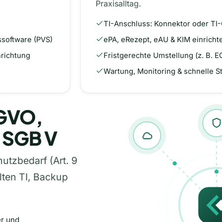
Praxisalltag.
TI-Anschluss: Konnektor oder TI-
ssoftware (PVS)
ePA, eRezept, eAU & KIM einrich
nrichtung
Fristgerechte Umstellung (z. B. 
Wartung, Monitoring & schnelle
SGVO,
 SGB V
utzbedarf (Art. 9
lten TI, Backup
r und