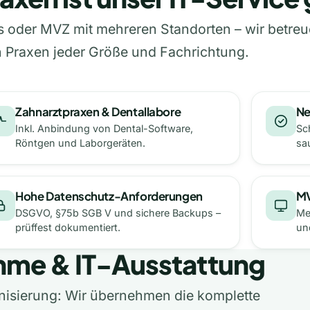
is oder MVZ mit mehreren Standorten – wir betreu
n Praxen jeder Größe und Fachrichtung.
Zahnarztpraxen & Dentallabore
Ne
Inkl. Anbindung von Dental-Software,
Sc
Röntgen und Laborgeräten.
sa
Hohe Datenschutz-Anforderungen
MV
DSGVO, §75b SGB V und sichere Backups –
Me
prüffest dokumentiert.
un
hme & IT-Ausstattung
sierung: Wir übernehmen die komplette