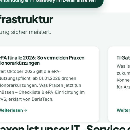
Anbindung & TI-Gateway im Detail ansehen
frastruktur
lung sicher meistert.
ePA für alle 2026: So vermeiden Praxen
TI Gat
Honorarkürzungen
Was is
eit Oktober 2025 gilt die ePA-
zukunf
Nutzungspflicht, ab 01.01.2026 drohen
Konnek
Honorarkürzungen. Was Praxen jetzt tun
für Ar
müssen – Checkliste & ePA-Einrichtung im
VS, erklärt von DariaTech.
Weiterlesen
Weite
axen ist unser IT-Service