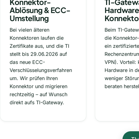
Konnektor-
TI-Gatewa
Ablösung & ECC-
Hardware
Umstellung
Konnekto
Bei vielen älteren
Beim TI-Gatew
Konnektoren laufen die
die Konnektor-
Zertifikate aus, und die TI
ein zertifiziert
stellt bis 29.06.2026 auf
Rechenzentrum
das neue ECC-
VPN). Vorteil: 
Verschlüsselungsverfahren
Hardware in de
um. Wir prüfen Ihren
weniger Störu
Konnektor und migrieren
beraten herstel
rechtzeitig – auf Wunsch
direkt aufs TI-Gateway.