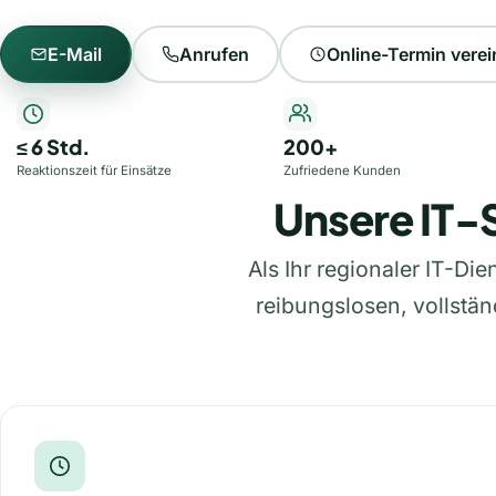
E-Mail
Anrufen
Online-Termin vere
≤
6
Std.
200
+
Reaktionszeit für Einsätze
Zufriedene Kunden
Unsere IT-S
Als Ihr regionaler IT-Die
reibungslosen, vollstän