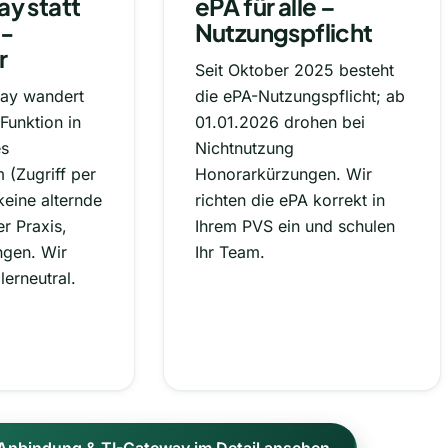
y statt
ePA für alle –
-
Nutzungspflicht
r
Seit Oktober 2025 besteht
ay wandert
die ePA-Nutzungspflicht; ab
Funktion in
01.01.2026 drohen bei
es
Nichtnutzung
 (Zugriff per
Honorarkürzungen. Wir
keine alternde
richten die ePA korrekt in
r Praxis,
Ihrem PVS ein und schulen
ngen. Wir
Ihr Team.
lerneutral.