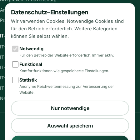
Arztpraxen-IT Ulm
Datenschutz-Einstellungen
Praxis-IT Übersicht →
Wir verwenden Cookies. Notwendige Cookies sind
für den Betrieb erforderlich. Weitere Kategorien
IT-Systemhaus in der Region
können Sie selbst wählen.
IT-Systemhaus Kaufbeuren
Notwendig
Für den Betrieb der Website erforderlich. Immer aktiv.
IT-Systemhaus Kempten
Funktional
IT-Systemhaus Mindelheim
Komfortfunktionen wie gespeicherte Einstellungen.
IT-Systemhaus München
Statistik
Anonyme Reichweitenmessung zur Verbesserung der
IT-Systemhaus Ulm
Website.
Neuigkeiten & Blog →
Nur notwendige
Impressum
Datenschutz
Seitenübersicht
Cookie-Policy
Auswahl speichern
©2025 by DariaTech