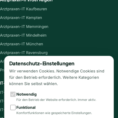
Arztpraxen-IT Kaufbeuren
Arztpraxen-IT Kempten
Arztpraxen-IT Memmingen
Arztpraxen-IT Mindelheim
Arztpraxen-IT München
Arztpraxen-IT Ravensburg
Arztpraxen-IT Ulm
Datenschutz-Einstellungen
Praxis-IT Übersicht →
Wir verwenden Cookies. Notwendige Cookies sind
für den Betrieb erforderlich. Weitere Kategorien
IT-Systemhaus in der Region
können Sie selbst wählen.
IT-Systemhaus Kaufbeuren
Notwendig
Für den Betrieb der Website erforderlich. Immer aktiv.
IT-Systemhaus Kempten
Funktional
IT-Systemhaus Mindelheim
Komfortfunktionen wie gespeicherte Einstellungen.