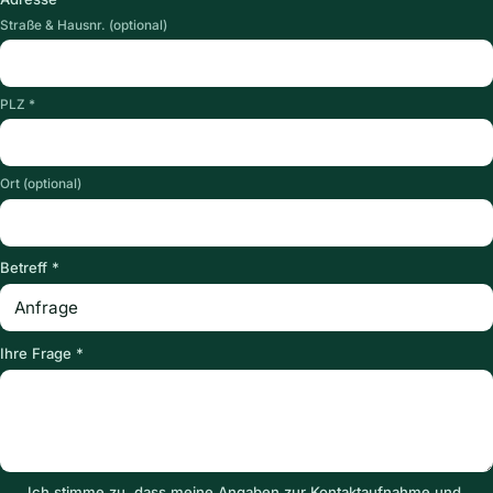
Straße & Hausnr. (optional)
PLZ *
Ort (optional)
Betreff *
Ihre Frage *
Ich stimme zu, dass meine Angaben zur Kontaktaufnahme und